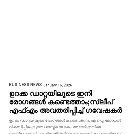
BUSINESS NEWS
January 16, 2026
ഉറക്ക ഡാറ്റയിലൂടെ ഇനി
രോഗങ്ങൾ കണ്ടെത്താം;സ്ലീപ്
എഫ്എം അവതരിപ്പിച്ച് ഗവേഷകർ
ഉറക്ക ഡാറ്റയിലൂടെ രോഗങ്ങൾ കണ്ടെത്തുന്ന എ ഐ മോഡൽ
വികസിപ്പിച്ചെടുത്ത ശാസ്ത്ര ലോകം. അമേരിക്കയിലെ
സ്റ്റാൻഫോർഡ് യൂണിവേഴ്സിറ്റിയിലെ ഗവേഷകർ കണ്ടെത്തിയ ഈ