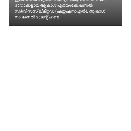
ദാതാക്കളായ ആകാശ് എജ്യുക്കേഷണൽ
സർവീസസ് ലിമിറ്റഡ് (എഇഎസ്എൽ), ആകാശ്
നാഷണൽ ടാലന്റ് ഹണ്ട്