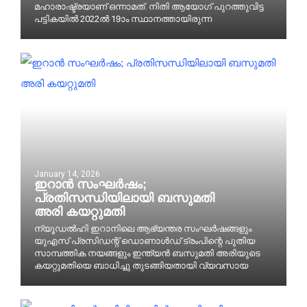
മഹാരാഷ്ട്രയാണ് ഒന്നാമത്. നിതി ആയോഗ് പുറത്തുവിട്ട
പട്ടികയിൽ 2022ൽ 19ാം സ്ഥാനത്തായിരുന്ന
January 14, 2026
ഇ​​റാ​​ൻ സംഘർഷം;
പ്രതിസന്ധിയിലായി ബ​​സുമ​​തി
അരി ക​​യ​​റ്റു​​മ​​തി​​
ന്യൂഡൽഹി ഇറാനിലെ ആഭ്യന്തര സംഘർഷങ്ങളും
യുഎസ് പ്രസിഡന്റ് ഡൊണാൾഡ് ട്രംപിന്റെ പുതിയ
സാമ്പത്തിക നയങ്ങളും ഇന്ത്യൻ ബസുമതി അരിയുടെ
കയറ്റുമതിയെ ബാ​​ധി​​ച്ചു തു​​ട​​ങ്ങി​​യ​​താ​​യി വ്യ​​വ​​സാ​​യ