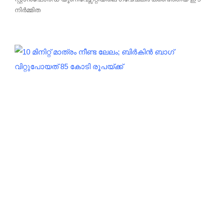
നിർമ്മിത