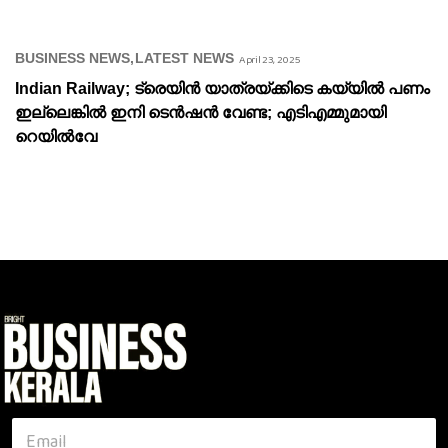
BUSINESS NEWS
LATEST NEWS
April 23, 2025
Indian Railway; ട്രെയിൻ യാത്രയ്ക്കിടെ കയ്യിൽ പണം
ഇല്ലെങ്കിൽ ഇനി ടെൻഷൻ വേണ്ട; എടിഎമ്മുമായി
റെയിൽവേ