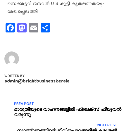
സെക്രട്ടറി ജനറൽ U S കുട്ടി കൃതജ്ഞതയും
രേഖപ്പെടുത്തി.
Facebook
Mastodon
Email
Share
WRITTEN BY
admin@brightbusinesskerala
PREV POST
മാരുതിയുടെ വാഹനങ്ങളിൽ ഫ്ലെക്സ് ഫ്യൂവൽ
വരുന്നു
NEXT POST
സാന്ത്വനത്തിന്റെ ജീവിതപാഠങ്ങളിൽ കരുതൽ