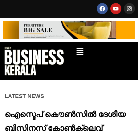
LATEST NEWS
ഐസ്ടെപ് കൌൺസിൽ ദേശീയ
ബിസിനസ്‌ കോൺക്ലെവ്