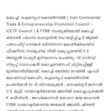
കൊച്ചി: ഐസ്ടെപ് കൌൺസിൽ ( Indo Continental
Trade & Entrepreneurship Promotion Council –
ICETP Council ) & FYBB സംയുക്തമായി കൊച്ചി
ക്രൗൺ പ്ലാസ ഹോട്ടലിൽ സംഘട്ടിപ്പിച്ച 3 ആമത്
പ്രോഫിറ്റ് ടസ്‌ക്കർ ബിസിനസ്‌ കോൺക്ലെയ്‌വ്
ഫിഷറീസ്, സാമൂഹ്യ നീതി വകുപ്പുമന്ത്രി V E
അബ്ദുൽ ഗഫൂർ ഉദ്ഘാടനം ചെയ്തു. വി ഗാർഡ്
ഗ്രൂപ്പ്‌ സ്ഥാപകൻ കൊച്ചഔസേഫ് ചിറ്റിലപ്പിള്ളി
മുഖ്യാതിഥിയായി. കൊച്ചി മെട്രോ റെയിൽ എംഡി
ലോക്‌നാഥ് ബെഹ്‌റ, ഐസ്ടെപ് കൌൺസിൽ
ചെയർമാൻ Dr ടി വിനയകുമാർ , സെക്രട്ടറി ജനറൽ
U S കുട്ടി, ഡയറക്ടർമാരായ ജോർജി കൊച്ചുപുരക്കൽ
K രവീന്ദ്രൻ , അഡ്വൈസർ ശോഭന ജയ മാധവൻ
FYBB ഡയറക്ടർമാരായ അലെൻ ജോൺ, കിരൺ