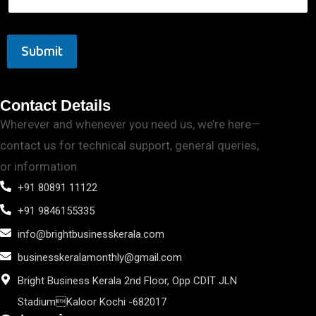
Submit
Contact Details
Wherever and whenever you need us, we’re here—
contact us for technical support, general queries,
or information.
+91 80891 11122
+91 9846155335
info@brightbusinesskerala.com
businesskeralamonthly@gmail.com
Bright Business Kerala 2nd Floor, Opp CDIT JLN
StadiumKaloor Kochi -682017