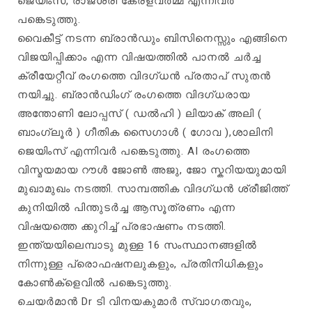
ജെയിംസ്, രാജശ്രീ കേരളവർമ്മ എന്നിവർ
പങ്കെടുത്തു.
വൈകീട്ട് നടന്ന ബ്രാൻഡും ബിസിനെസ്സും എങ്ങിനെ
വിജയിപ്പിക്കാം എന്ന വിഷയത്തിൽ പാനൽ ചർച്ച
ക്രീയേറ്റീവ് രംഗത്തെ വിദഗ്ധൻ പ്രതാപ് സുതൻ
നയിച്ചു. ബ്രാൻഡിംഗ് രംഗത്തെ വിദഗ്ധരായ
അന്തോണി ലോപ്പസ് ( ഡൽഹി ) ലിയാക് അലി (
ബാംഗ്ലൂർ ) ഗീതിക സൈഗാൾ ( ഗോവ ),ശാലിനി
ജെയിംസ് എന്നിവർ പങ്കെടുത്തു. AI രംഗത്തെ
വിസ്മയമായ റൗൾ ജോൺ അജു, ജോ സ്കറിയയുമായി
മുഖാമുഖം നടത്തി. സാമ്പത്തിക വിദഗ്ധൻ ശ്രീജിത്ത്‌
കുനിയിൽ പിന്തുടർച്ച ആസൂത്രണം എന്ന
വിഷയത്തെ ക്കുറിച്ച് പ്രഭാഷണം നടത്തി.
ഇന്ത്യയിലെമ്പാടു മുള്ള 16 സംസ്ഥാനങ്ങളിൽ
നിന്നുള്ള പ്രൊഫഷനലുകളും, പ്രതിനിധികളും
കോൺക്ളെവിൽ പങ്കെടുത്തു.
ചെയർമാൻ Dr ടി വിനയകുമാർ സ്വാഗതവും,