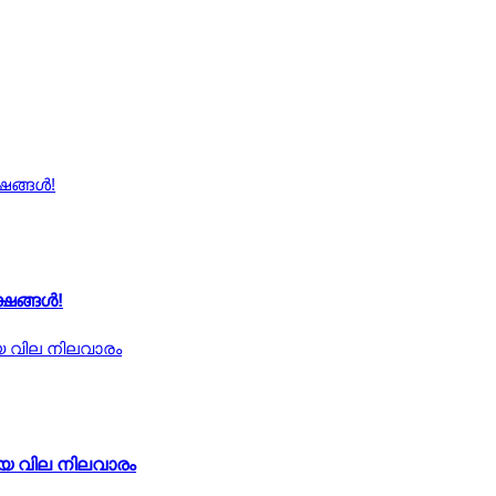
്ഷങ്ങൾ!
ിയ വില നിലവാരം