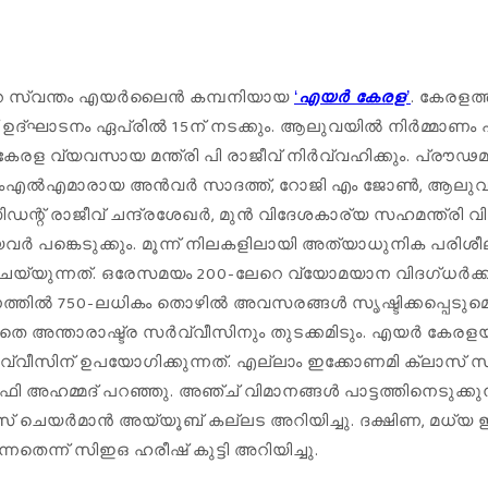
​ൻ്റെ സ്വ​ന്തം എ​യ​ർ​ലൈ​ൻ ക​മ്പ​നി​യാ​യ
. കേരളത
‘
എ​യ​ർ കേ​ര​ള
’
്​ ഉ​ദ്​​ഘാ​ട​നം ഏ​പ്രി​ൽ 15ന്​ ​ന​ട​ക്കും. ആലുവയിൽ ന
30ന് കേരള വ്യവസായ മന്ത്രി പി രാജീവ് നിർവ്വഹിക്കു
ൻ, എംഎൽഎമാരായ അൻവർ സാദത്ത്, റോജി എം ജോൺ, ആലു
 രാജീവ് ചന്ദ്രശേഖർ, മുൻ വിദേശകാര്യ സഹമന്ത്രി വി മ
വർ പങ്കെടുക്കും. മൂന്ന് നിലകളിലായി അത്യാധുനിക പര
ിചെയ്യുന്നത്. ഒരേസമയം 200-ലേറെ വ്യോമയാന വിദഗ്ധർക
്തിൽ 750-ലധികം തൊഴിൽ അവസരങ്ങൾ സൃഷ്ടിക്കപ്പെടുമെന്ന
 അന്താരാഷ്ട്ര സർവ്വീസിനും തുടക്കമിടും. എയർ കേരളയ
്വീസിന് ഉപയോഗിക്കുന്നത്. എല്ലാം ഇക്കോണമി ക്ലാസ് സീറ്
്മദ് പറഞ്ഞു. അഞ്ച് വിമാനങ്ങൾ പാട്ടത്തിനെടുക്കുന്നത
വൈസ് ചെയർമാൻ അയ്യൂബ് കല്ലട അറിയിച്ചു. ദക്ഷിണ, മധ്
തെന്ന് സിഇഒ ഹരീഷ് കുട്ടി അറിയിച്ചു.