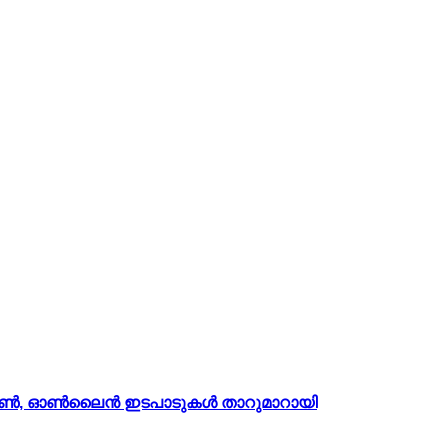
ഡൗൺ, ഓൺലൈൻ ഇടപാടുകൾ താറുമാറായി