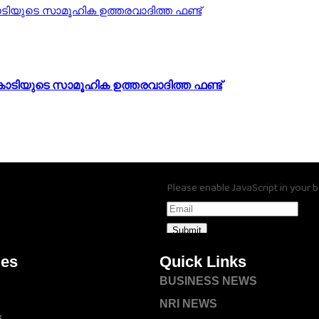
കോടിയുടെ സാമൂഹിക ഉത്തരവാദിത്ത ഫണ്ട്
Please enable JavaScript in your 
Submit
ies
Quick Links
BUSINESS NEWS
NRI NEWS
s