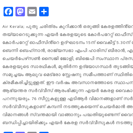
Facebook
Mastodon
Email
Share
Air Kerala; പു​തു ച​രി​ത്രം കു​റി​ക്കാ​ൻ ഒ​രു​ങ്ങി കേ​ര​ള​ത്തി
തയ്യാറെടുക്കുന്ന എയർ കേരളയുടെ കോ​ർ​പ​റേ​റ്റ്​ ഓ​ഫീ​സ
കോർപറേറ്റ് ഓഫീസി​ൻ്റെ ഉദ്ഘാടനം 15ന് വൈകീട്ട് 5.
ബെന്നി ബെഹ്‌നാൻ, രാജ്യസഭാ എംപി ഹാരിസ് ബീരാ
ചെയർപേഴ്‌സൺ സൈജി ജോളി, ബിജെപി സംസ്ഥാന പ്രസിഡന്റ്
കേരളയുടെ സാരഥികൾ, മുതിർന്ന ഉദ്യോഗസ്ഥർ തുടങ്ങിയ
സമുച്ചയം ആലുവ മെട്രോ സ്റ്റേഷനു സമീപത്താണ് സ്ഥിത
ക്രമീകരിച്ചിട്ടുള്ളത്. ഈ വർഷം അവസാനത്തോടെ സ്ഥാപനത
ആഭ്യന്തര സർവ്വീസ് ആരംഭിക്കുന്ന എയർ കേരള വൈകാതെ
പറന്നുയരും. 76 സീറ്റുകളുള്ള എടിആർ വിമാനങ്ങളാണ് സർവ
സർവ്വീസുകളാണ് കമ്പനി നടത്തുകയെന്ന് ചെയർമാൻ അഫി അഹമ
വിമാനങ്ങൾ സ്വന്തമായി വാങ്ങാനും പദ്ധതിയുണ്ടെന്ന് 
ബന്ധിപ്പിച്ചായിരിക്കും എയർ കേരള സർവ്വീസുകൾ നടത്തുന്ന