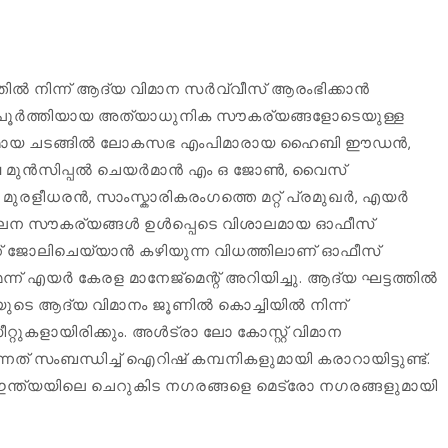
്തിൽ നിന്ന് ആദ്യ വിമാന സർവ്വീസ് ആരംഭിക്കാൻ
ിർമ്മാണം പൂർത്തിയായ അത്യാധുനിക സൗകര്യങ്ങളോടെയുള്ള
ം. പ്രൗഢമായ ചടങ്ങിൽ ലോകസഭ എംപിമാരായ ഹൈബി ഈഡൻ,
വ മുൻസിപ്പൽ ചെയർമാൻ എം ഒ ജോൺ, വൈസ്
ുരളീധരൻ, സാംസ്കാരികരംഗത്തെ മറ്റ് പ്രമുഖർ, എയർ
ിശീലന സൗകര്യങ്ങൾ ഉൾപ്പെടെ വിശാലമായ ഓഫീസ്
്ക് ജോലിചെയ്യാൻ കഴിയുന്ന വിധത്തിലാണ് ഓഫീസ്
് എയർ കേരള മാനേജ്‌മെന്റ് അറിയിച്ചു. ആദ്യ ഘട്ടത്തിൽ
ുടെ ആദ്യ വിമാനം ജൂണിൽ കൊച്ചിയിൽ നിന്ന്
റുകളായിരിക്കും. അൾട്രാ ലോ കോസ്റ്റ് വിമാന
് സംബന്ധിച്ച് ഐറിഷ് കമ്പനികളുമായി കരാറായിട്ടുണ്ട്.
യ ഇന്ത്യയിലെ ചെറുകിട നഗരങ്ങളെ മെട്രോ നഗരങ്ങളുമായി