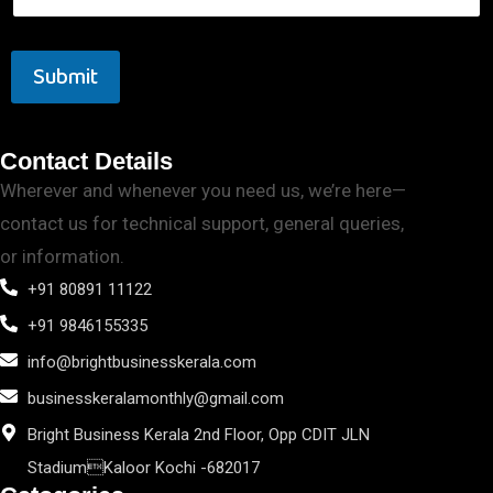
Submit
Contact Details
Wherever and whenever you need us, we’re here—
contact us for technical support, general queries,
or information.
+91 80891 11122
+91 9846155335
info@brightbusinesskerala.com
businesskeralamonthly@gmail.com
Bright Business Kerala 2nd Floor, Opp CDIT JLN
StadiumKaloor Kochi -682017