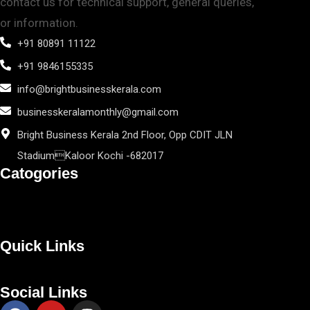
contact us for technical support, general queries,
or information.
+91 80891 11122
+91 9846155335
info@brightbusinesskerala.com
businesskeralamonthly@gmail.com
Bright Business Kerala 2nd Floor, Opp CDIT JLN
StadiumKaloor Kochi -682017
Catogories
Quick Links
Social Links