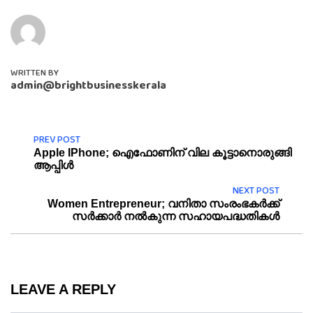
WRITTEN BY
admin@brightbusinesskerala
PREV POST
Apple IPhone; ഐഫോണിന് വില കൂട്ടാനൊരുങ്ങി
ആപ്പിൾ
NEXT POST
Women Entrepreneur; വനിതാ സംരംഭകർക്ക്
സർക്കാർ നൽകുന്ന സഹായപദ്ധതികൾ
LEAVE A REPLY