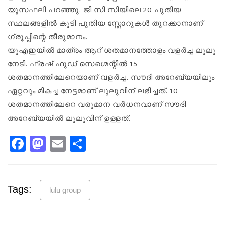
യൂസഫലി പറഞ്ഞു. ജി സി സിയിലെ 20 പുതിയ
സ്ഥലങ്ങളിൽ കൂടി പുതിയ സ്റ്റോറുകൾ തുറക്കാനാണ്
ഗ്രൂപ്പിന്റെ തീരുമാനം.
യുഎഇയിൽ മാത്രം ആറ് ശതമാനത്തോളം വളർച്ച ലുലു
നേടി. ഫ്രഷ് ഫുഡ് സെഗ്മെന്റിൽ 15
ശതമാനത്തിലേറെയാണ് വളർച്ച. സൗദി അറേബ്യയിലും
ഏറ്റവും മികച്ച നേട്ടമാണ് ലുലുവിന് ലഭിച്ചത്. 10
ശതമാനത്തിലേറെ വരുമാന വർധനവാണ് സൗദി
അറേബ്യയിൽ ലുലുവിന് ഉള്ളത്.
Facebook
Mastodon
Email
Share
Tags:
lulu group