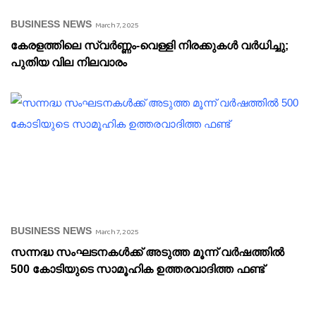
BUSINESS NEWS
March 7, 2025
കേരളത്തിലെ സ്വർണ്ണം-വെള്ളി നിരക്കുകൾ വർധിച്ചു;
പുതിയ വില നിലവാരം
BUSINESS NEWS
March 7, 2025
സന്നദ്ധ സംഘടനകൾക്ക് അടുത്ത മൂന്ന് വർഷത്തിൽ
500 കോടിയുടെ സാമൂഹിക ഉത്തരവാദിത്ത ഫണ്ട്