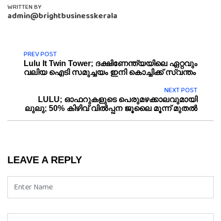
WRITTEN BY
admin@brightbusinesskerala
PREV POST
Lulu It Twin Tower; ദക്ഷിണേന്ത്യയിലെ ഏറ്റവും
വലിയ ഐടി സമുച്ചയം ഇനി കൊച്ചിക്ക് സ്വന്തം
NEXT POST
LULU; ഓഫറുകളുടെ പെരുമഴക്കാലവുമായി
ലുലു; 50% കിഴിവ് വിൽപ്പന ജൂലൈ മൂന്ന് മുതൽ
LEAVE A REPLY