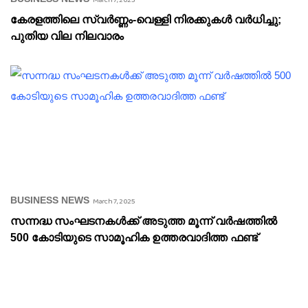
കേരളത്തിലെ സ്വർണ്ണം-വെള്ളി നിരക്കുകൾ വർധിച്ചു;
പുതിയ വില നിലവാരം
BUSINESS NEWS
March 7, 2025
സന്നദ്ധ സംഘടനകൾക്ക് അടുത്ത മൂന്ന് വർഷത്തിൽ
500 കോടിയുടെ സാമൂഹിക ഉത്തരവാദിത്ത ഫണ്ട്