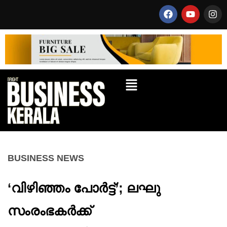
BUSINESS NEWS
‘വിഴിഞ്ഞം പോർട്ട്’; ലഘു
സംരംഭകർക്ക്