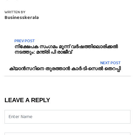
WRITTEN BY
Businesskerala
PREV POST
നിക്ഷേപക സം​ഗമം മൂന്ന് വർഷത്തിലൊരിക്കൽ
നടത്തും: മന്ത്രി പി രാജീവ്
NEXT POST
ക്യാൻസറിനെ തുരത്താൻ കാർ-ടി-സെൽ തെറപ്പി
LEAVE A REPLY