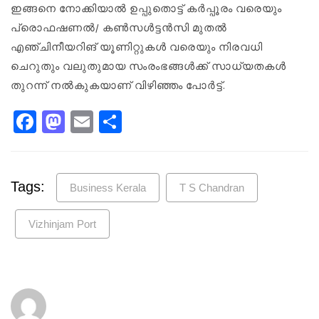
ഇങ്ങനെ നോക്കിയാൽ ഉപ്പുതൊട്ട് കർപ്പൂരം വരെയും
പ്രൊഫഷണൽ/ കൺസൾട്ടൻസി മുതൽ
എഞ്ചിനീയറിങ് യൂണിറ്റുകൾ വരെയും നിരവധി
ചെറുതും വലുതുമായ സംരംഭങ്ങൾക്ക് സാധ്യതകൾ
തുറന്ന് നൽകുകയാണ് വിഴിഞ്ഞം പോർട്ട്.
Facebook
Mastodon
Email
Share
Tags:
Business Kerala
T S Chandran
Vizhinjam Port