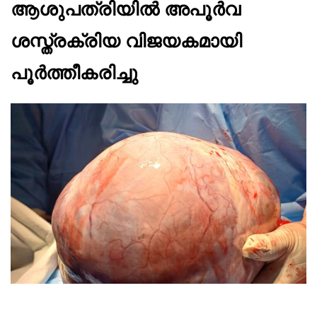
ആശുപത്രിയിൽ അപൂർവ
ശസ്ത്രക്രിയ വിജയകമായി
പൂർത്തീകരിച്ചു