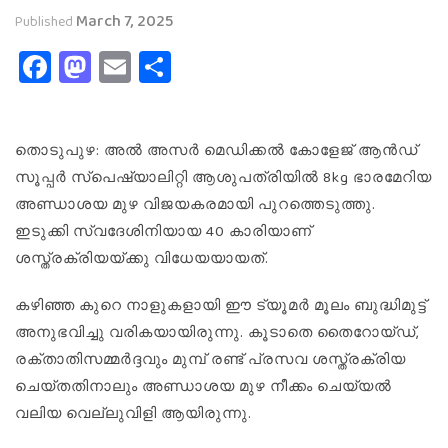
March 7, 2025
Published
Facebook
Mastodon
Email
Share
തൊടുപുഴ: അൽ അസർ മെഡിക്കൽ കോളേജ് ആൻഡ്
സൂപ്പർ സ്പെഷ്യാലിറ്റി ആശുപത്രിയിൽ 8kg ഭാരമേറിയ
അണ്ഡാശയ മുഴ വിജയകരമായി പുറത്തെടുത്തു.
ഇടുക്കി സ്വദേശിനിയായ 40 കാരിയാണ്
ശസ്ത്രക്രിയയ്ക്കു വിധേയയായത്.
കഴിഞ്ഞ കുറെ നാളുകളായി ഈ ട്യൂമർ മൂലം ബുദ്ധിമുട്ട്
അനുഭവിച്ചു വരികയായിരുന്നു. കൂടാതെ തൈറോയ്ഡ്,
രക്താതിസമ്മർദ്ദവും മുമ്പ് രണ്ട് പ്രസവ ശസ്ത്രക്രിയ
ചെയ്തതിനാലും അണ്ഡാശയ മുഴ നീക്കം ചെയ്യൽ
വലിയ വെല്ലുവിളി ആയിരുന്നു.