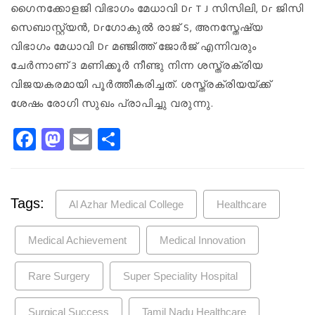
ഗൈനക്കോളജി വിഭാഗം മേധാവി Dr T J സിസിലി, Dr ജിസി
സെബാസ്റ്റ്യൻ, Drഗോകുൽ രാജ് S, അനസ്തേഷ്യ
വിഭാഗം മേധാവി Dr മഞ്ജിത്ത് ജോർജ് എന്നിവരും
ചേർന്നാണ് 3 മണിക്കൂർ നീണ്ടു നിന്ന ശസ്ത്രക്രിയ
വിജയകരമായി പൂർത്തീകരിച്ചത്. ശസ്ത്രക്രിയയ്ക്ക്
ശേഷം രോഗി സുഖം പ്രാപിച്ചു വരുന്നു.
Facebook
Mastodon
Email
Share
Tags:
Al Azhar Medical College
Healthcare
Medical Achievement
Medical Innovation
Rare Surgery
Super Speciality Hospital
Surgical Success
Tamil Nadu Healthcare