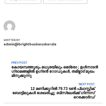
WRITTEN BY
admin@brightbusinesskerala
PREV POST
കോയമ്പത്തൂരും മധുരയിലും മെട്രോ ; ഉൾനാടൻ
ഗ്രാമങ്ങളിൽ ഉഗ്രൻ റോഡുകൾ, തമിഴ്നാട് മുഖം
മിനുക്കുന്നു
NEXT POST
12 മണിക്കൂറിൽ 79.73 ടൺ പ്ലാസ്റ്റിക്
ബോട്ടിലുകൾ ശേഖരിച്ചു; ബിസ്‍ലേരിക്ക് ഗിന്നസ്
റെക്കോർഡ്