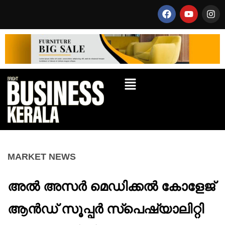
MARKET NEWS
അൽ അസർ മെഡിക്കൽ കോളേജ്
ആൻഡ് സൂപ്പർ സ്പെഷ്യാലിറ്റി