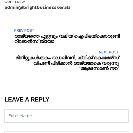
WRITTEN BY
admin@brightbusinesskerala
PREV POST
രാജ്യത്തെ ഏറ്റവും വലിയ ഐപിഒയ്‌ക്കൊരുങ്ങി
റിലയന്‍സ് ജിയോ
NEXT POST
മിനിറ്റുകൾക്കകം ഡെലിവറി; ക്വിക്ക് കൊമേഴ്‌സ്
വിപണി പിടിക്കാൻ രാജ്യമാകെ വരുന്നു
‘ആമസോൺ നൗ’
LEAVE A REPLY