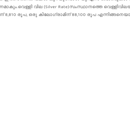
ും.വെള്ളി വില (Silver Rate)സംസ്ഥാനത്തെ വെള്ളിവിലയിൽ
ാമിന് 8,810 രൂപ, ഒരു കിലോഗ്രാമിന് 88,100 രൂപ എന്നിങ്ങനെ