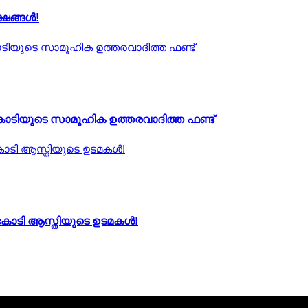
്ഷങ്ങൾ!
കോടിയുടെ സാമൂഹിക ഉത്തരവാദിത്ത ഫണ്ട്
 കോടി ആസ്തിയുടെ ഉടമകള്‍!