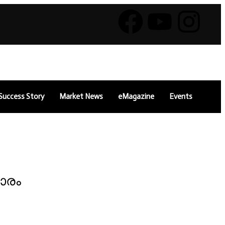
Success Story
Market News
eMagazine
Events
ാരം