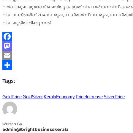
വർധിക്കുകയുമാണ് ചെയ്യുക. ഇത് വില വർധനവിന് കാരണമാക
വില. 8 ഗ്രാമിന് 704.80 രൂപ,10 ഗ്രാമിന് 881 രൂപ,100 ഗ്ര
വില കൂടിയിരിക്കുന്നത്.
Facebook
Mastodon
Email
Share
Tags:
GoldPrice
GoldSilver
KeralaEconomy
PriceIncrease
SilverPrice
Written By
admin@brightbusinesskerala