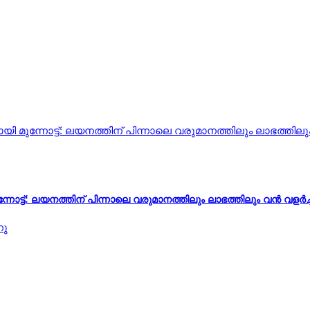
ന്നോട്ട്: ലയനത്തിന് പിന്നാലെ വരുമാനത്തിലും ലാഭത്തിലും വൻ വളർച്