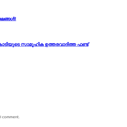
്ഷങ്ങൾ!
കോടിയുടെ സാമൂഹിക ഉത്തരവാദിത്ത ഫണ്ട്
 I comment.