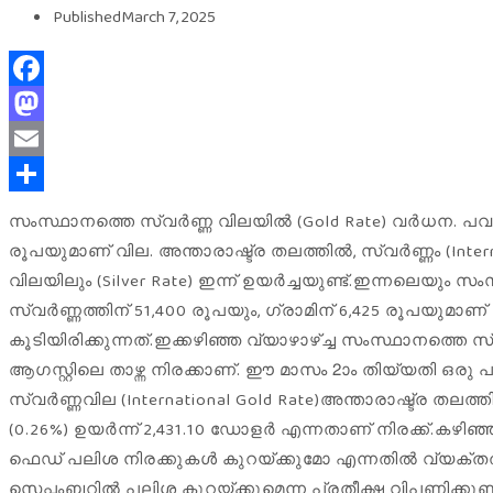
Published
March 7, 2025
Facebook
Mastodon
Email
Share
സംസ്ഥാനത്തെ സ്വർണ്ണ വിലയിൽ (Gold Rate) വർധന. പവന് 1
രൂപയുമാണ് വില. അന്താരാഷ്ട്ര തലത്തിൽ, സ്വർണ്ണം (Interna
വിലയിലും (Silver Rate) ഇന്ന് ഉയർച്ചയുണ്ട്.ഇന്നലെയും 
സ്വർണ്ണത്തിന് 51,400 രൂപയും, ഗ്രാമിന് 6,425 രൂപയുമാ
കൂടിയിരിക്കുന്നത്.ഇക്കഴിഞ്ഞ വ്യാഴാഴ്ച്ച സംസ്ഥാനത്തെ സ
ആഗസ്റ്റിലെ താഴ്ന്ന നിരക്കാണ്. ഈ മാസം 2ാം തിയ്യതി ഒര
സ്വർണ്ണവില (International Gold Rate)അന്താരാഷ്ട്ര തല
(0.26%) ഉയർന്ന് 2,431.10 ഡോളർ എന്നതാണ് നിരക്ക്.കഴ
ഫെഡ് പലിശ നിരക്കുകൾ കുറയ്ക്കുമോ എന്നതിൽ വ്യക്തത
സെപ്തംബറിൽ പലിശ കുറയ്ക്കുമെന്ന പ്രതീക്ഷ വിപണിക്