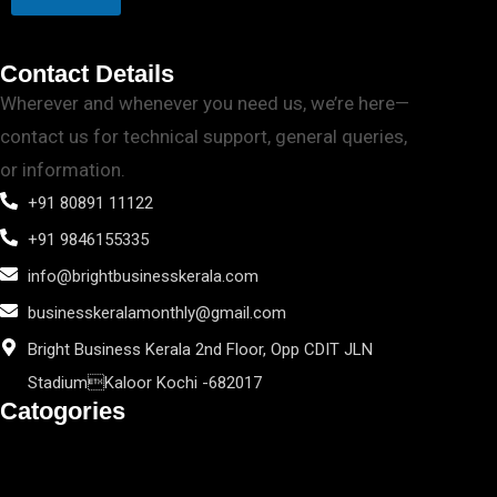
Contact Details
Wherever and whenever you need us, we’re here—
contact us for technical support, general queries,
or information.
+91 80891 11122
+91 9846155335
info@brightbusinesskerala.com
businesskeralamonthly@gmail.com
Bright Business Kerala 2nd Floor, Opp CDIT JLN
StadiumKaloor Kochi -682017
Catogories