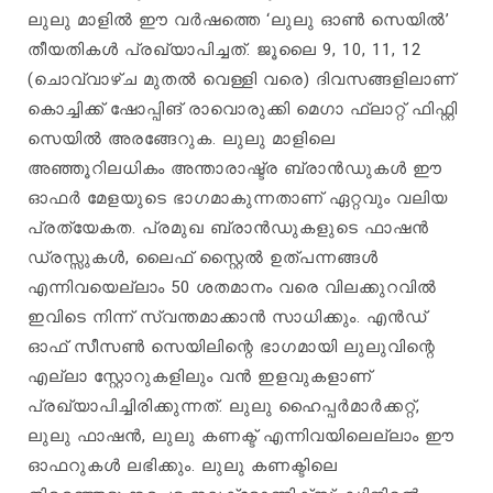
ലുലു മാളിൽ ഈ വർഷത്തെ ‘ലുലു ഓൺ സെയിൽ’
തീയതികൾ പ്രഖ്യാപിച്ചത്‌. ജൂലൈ 9, 10, 11, 12
(ചൊവ്വാഴ്ച മുതൽ വെള്ളി വരെ) ദിവസങ്ങളിലാണ്
കൊച്ചിക്ക് ഷോപ്പിങ് രാവൊരുക്കി മെഗാ ഫ്ലാറ്റ് ഫിഫ്റ്റി
സെയിൽ അരങ്ങേറുക. ലുലു മാളിലെ
അഞ്ഞൂറിലധികം അന്താരാഷ്ട്ര ബ്രാൻഡുകൾ ഈ
ഓഫർ മേളയുടെ ഭാഗമാകുന്നതാണ്‌ ഏറ്റവും വലിയ
പ്രത്യേകത. പ്രമുഖ ബ്രാൻഡുകളുടെ ഫാഷൻ
ഡ്രസ്സുകൾ, ലൈഫ് സ്റ്റൈൽ ഉത്പന്നങ്ങൾ
എന്നിവയെല്ലാം 50 ശതമാനം വരെ വിലക്കുറവിൽ
ഇവിടെ നിന്ന് സ്വന്തമാക്കാൻ സാധിക്കും. എൻഡ്
ഓഫ് സീസൺ സെയിലിന്റെ ഭാഗമായി ലുലുവിന്റെ
എല്ലാ സ്റ്റോറുകളിലും വൻ ഇളവുകളാണ്
പ്രഖ്യാപിച്ചിരിക്കുന്നത്. ലുലു ഹൈപ്പർമാർക്കറ്റ്,
ലുലു ഫാഷൻ, ലുലു കണക്ട് എന്നിവയിലെല്ലാം ഈ
ഓഫറുകൾ ലഭിക്കും. ലുലു കണക്ടിലെ