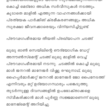
കൊച്ചി മെട്രോ അധിക സർവീസുകൾ നടത്തും.
കൂടാതെ മാളിൽ എത്തുന്ന വാഹനങ്ങൾക്കായി
പ്രത്യേക പാർക്കിങ് ക്രമീകരണങ്ങളും അധിക
സുരക്ഷാ ജീവനക്കാരെയും വിന്യസിച്ചിട്ടുണ്ട്.
പ്രൗഢഗംഭീരമായ തീയതി പ്രഖ്യാപന ചടങ്ങ്
ലുലു ഓൺ സെയിലിന്റെ ഔദ്യോഗിക ഡേറ്റ്
അനൗൺസ്‌മെന്റ് ചടങ്ങ് ലുലു മാളിൽ വെച്ച്
പ്രൗഢഗംഭീരമായി നടന്നു. ചടങ്ങിൽ കൊച്ചി ലുലു
മാൾ ജനറൽ മാനേജർ വിഷ്ണു രഘുനാഥ്, ലുലു
ഹൈപ്പർമാർക്കറ്റ് ജനറൽ മാനേജർ ജോ പൈനേടത്ത്
എന്നിവരും മറ്റ് ഉദ്യോഗസ്ഥരും പങ്കെടുത്തു.
തുടർന്നുള്ള ദിവസങ്ങളിൽ ഉപഭോക്താക്കളെ
സ്വീകരിക്കാൻ മാൾ പൂർണ്ണ സജ്ജമാണെന്ന് ലുലു
മാനേജ്‌മെന്റ് അറിയിച്ചു.