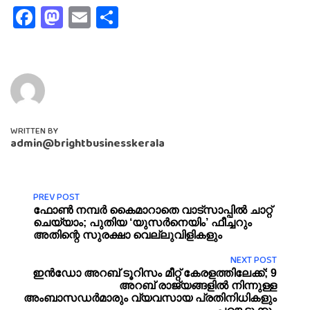
Facebook
Mastodon
Email
Share
WRITTEN BY
admin@brightbusinesskerala
PREV POST
ഫോൺ നമ്പർ കൈമാറാതെ വാട്സാപ്പിൽ ചാറ്റ്
ചെയ്യാം; പുതിയ ‘യുസർനെയിം’ ഫീച്ചറും
അതിന്റെ സുരക്ഷാ വെല്ലുവിളികളും
NEXT POST
ഇൻഡോ അറബ് ടൂറിസം മീറ്റ് കേരളത്തിലേക്ക്; 9
അറബ് രാജ്യങ്ങളില്‍ നിന്നുള്ള
അംബാസഡര്‍മാരും വ്യവസായ പ്രതിനിധികളും