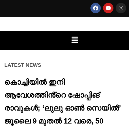
LATEST NEWS
കൊച്ചിയിൽ ഇനി
ആവേശത്തിൻ്റെ ഷോപ്പിങ്
രാവുകൾ; ‘ലുലു ഓൺ സെയിൽ’
ജൂലൈ 9 മുതൽ 12 വരെ, 50