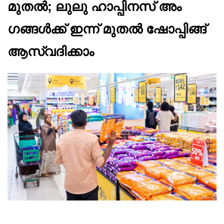
മുതൽ; ലുലു ഹാപ്പിനസ് അം​
ഗങ്ങൾക്ക് ഇന്ന് മുതൽ ഷോപ്പിങ്ങ്
ആസ്വദിക്കാം