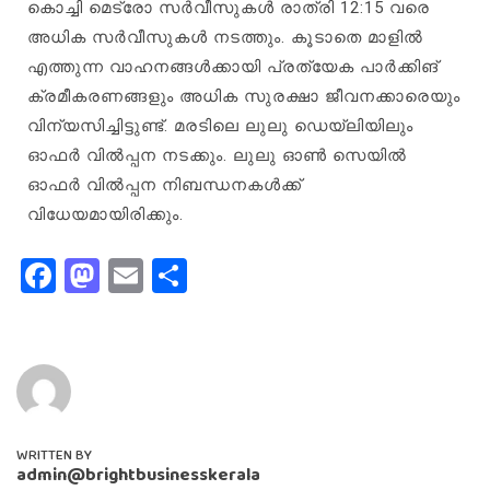
കൊച്ചി മെട്രോ സർവീസുകൾ രാത്രി 12:15 വരെ
അധിക സർവീസുകൾ നടത്തും. കൂടാതെ മാളിൽ
എത്തുന്ന വാഹനങ്ങൾക്കായി പ്രത്യേക പാർക്കിങ്
ക്രമീകരണങ്ങളും അധിക സുരക്ഷാ ജീവനക്കാരെയും
വിന്യസിച്ചിട്ടുണ്ട്. മരടിലെ ലുലു ഡെയ്ലിയിലും
ഓഫർ വിൽപ്പന നടക്കും. ലുലു ഓൺ സെയിൽ
ഓഫർ വിൽപ്പന നിബന്ധനകൾക്ക്
വിധേയമായിരിക്കും.
Facebook
Mastodon
Email
Share
WRITTEN BY
admin@brightbusinesskerala