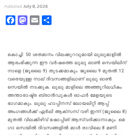
July 8, 2026
Published
Facebook
Mastodon
Email
Share
കൊച്ചി: 50 ശതമാനം വിലക്കുറവുമായി ലുലുമാളിൽ‍
ആരംഭിക്കുന്ന ഈ വർഷത്തെ ലുലു ഓൺ സെയിലിന്
നാളെ (ജൂലൈ 9) തുടക്കമാകും. ജൂലൈ 9 മുതൽ 12
വരെയുള്ള നാല് ദിവസങ്ങളിലാണ് ലുലു ഓൺ
സെയിൽ നടക്കുക. ലുലു മാളിലെ അഞ്ഞൂറിലധികം
അന്താരാഷ്ട്ര ബ്രാൻഡുകൾ ഓഫർ മേളയുടെ
ഭാഗമാകും. ലുലു ഹാപ്പിനസ് ലോയലിറ്റി ആപ്പ്
അംഗങ്ങൾക്ക് ഏർലി ആക്‌സസ് വഴി ഇന്ന് (ജൂലൈ 8)
മുതൽ ‌വിലക്കിഴിവ് ഷോപ്പിങ് ആസ്വദിക്കാനാകും. മെ​
ഗാ സെയിൽ ദിവസങ്ങളിൽ മാൾ രാവിലെ 8 മണി