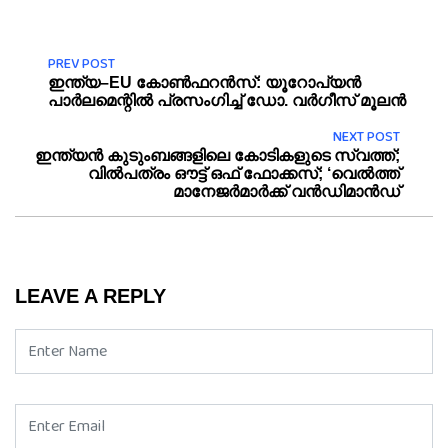
PREV POST
ഇന്ത്യ–EU കോൺഫറൻസ്: യൂറോപ്യൻ
പാർലമെന്റിൽ പ്രസംഗിച്ച് ഡോ. വർഗീസ് മൂലൻ
NEXT POST
ഇന്ത്യൻ കു‌ടുംബങ്ങളിലെ കോടികളുടെ സ്വത്ത്‌;
വിൽപത്രം ഔട്ട് ഒഫ് ഫോക്കസ്‌; ‘വെൽത്ത്
മാനേജർമാർക്ക്‌ വൻഡിമാൻഡ്‌
LEAVE A REPLY