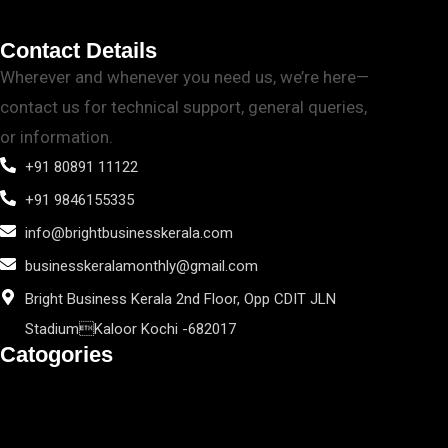
Contact Details
Wherever and whenever you need us, we’re here—
contact us for technical support, general queries,
or information.
+91 80891 11122
+91 9846155335
info@brightbusinesskerala.com
businesskeralamonthly@gmail.com
Bright Business Kerala 2nd Floor, Opp CDIT JLN
StadiumKaloor Kochi -682017
Catogories