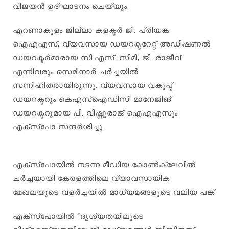
വിജയൻ ഉദ്ഘാടനം ചെയ്യും.
എറണാകുളം ജില്ലാ കളക്ടർ ജി. പ്രിയങ്ക
ഐഎഎസ്, വ്യവസായ ഡയറക്ടറേറ്റ് അഡീഷണൽ
ഡയറക്ടർമാരായ സി.എസ്. സിമി, ജി. രാജീവ്
എന്നിവരും സെമിനാർ ചർച്ചയിൽ
സന്നിഹിതരായിരുന്നു. വ്യവസായ വകുപ്പ്
ഡയറക്ടറും കെഎസ്ഐഡിസി മാനേജിങ്
ഡയറക്ടറുമായ പി. വിഷ്ണുരാജ് ഐഎഎസും
എക്സ്പോ സന്ദർശിച്ചു.
എക്സ്പോയിൽ നടന്ന മീഡിയ കോൺക്ലേവിൽ
ചർച്ചയായി കേരളത്തിലെ വ്യാവസായിക
മേഖലയുടെ വളർച്ചയിൽ മാധ്യമങ്ങളുടെ വലിയ പങ്ക്
എക്സ്പോയിൽ “ദൃശ്യതയിലൂടെ