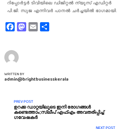
റിപ്പോർട്ടർ ടിവിയിലെ ഡിജിറ്റൽ ന്യൂസ് എഡിറ്റർ
പി.ജി. സുജ എന്നിവർ പാനൽ ചർച്ചയിൽ ഭാഗമായി.
Facebook
Mastodon
Email
Share
WRITTEN BY
admin@brightbusinesskerala
PREV POST
ഉറക്ക ഡാറ്റയിലൂടെ ഇനി രോഗങ്ങൾ
കണ്ടെത്താം;സ്ലീപ് എഫ്എം അവതരിപ്പിച്ച്
ഗവേഷകർ
NEXT POST