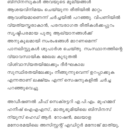
ബിസിനസുകൾ അവയുടെ മൂല്യങ്ങൾ
ആശയവിനിമയം ചെയ്യുന്ന രീതിയിൽ മാറ്റം
ആവശ്യമാണെന്ന് ചർച്ചയിൽ പറഞ്ഞു. വിപണിയിൽ
വ്യത്യസ്തരാകാൻ, പരമ്പരാഗത രീതികൾക്കപ്പുറം
സൃഷ്ടിപരമായ പുതു ആഖ്യാനങ്ങൾക്ക്
അനുകൂലമായി സംരംഭങ്ങൾ മാറണമെന്ന്
പാനലിസ്റ്റുകൾ ശുപാർശ ചെയ്തു. സംസ്ഥാനത്തിന്റെ
വ്യാവസായിക മേഖല കൂടുതൽ
വിശ്വാസ്യതയിലേക്കും ദീർഘകാല
സുസ്ഥിരതയിലേക്കും നീങ്ങുന്നുവെന്ന് ഉറപ്പാക്കുക
എന്നതാണ് ലക്ഷ്യം എന്ന് സെഷനുകളിൽ ചർച്ച
പറഞ്ഞുവെച്ചു.
അഡീഷണൽ ചീഫ് സെക്രട്ടറി എ.പി.എം. മുഹമ്മദ്
ഹനീഷ് ഐഎഎസ്., മാതൃഭൂമിയിലെ ബിസിനസ്
ന്യൂസ് ഹെഡ് ആർ. റോഷൻ, മലയാള
മനോരമയിലെ അസിസ്റ്റന്റ് എഡിറ്റർ മനോജ് മാത്യു,