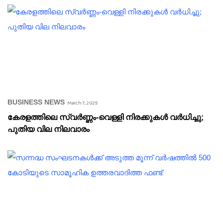
BUSINESS NEWS
March 7, 2025
കേരളത്തിലെ സ്വർണ്ണം-വെള്ളി നിരക്കുകൾ വർധിച്ചു;
പുതിയ വില നിലവാരം