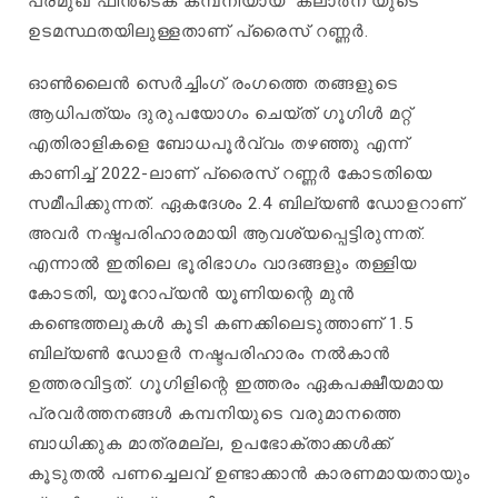
പ്രമുഖ ഫിൻടെക് കമ്പനിയായ ‘ക്ലാർന’യുടെ
ഉടമസ്ഥതയിലുള്ളതാണ് പ്രൈസ് റണ്ണർ.
ഓൺലൈൻ സെർച്ചിംഗ് രംഗത്തെ തങ്ങളുടെ
ആധിപത്യം ദുരുപയോഗം ചെയ്ത് ഗൂഗിൾ മറ്റ്
എതിരാളികളെ ബോധപൂർവ്വം തഴഞ്ഞു എന്ന്
കാണിച്ച് 2022-ലാണ് പ്രൈസ് റണ്ണർ കോടതിയെ
സമീപിക്കുന്നത്. ഏകദേശം 2.4 ബില്യൺ ഡോളറാണ്
അവർ നഷ്ടപരിഹാരമായി ആവശ്യപ്പെട്ടിരുന്നത്.
എന്നാൽ ഇതിലെ ഭൂരിഭാഗം വാദങ്ങളും തള്ളിയ
കോടതി, യൂറോപ്യൻ യൂണിയന്റെ മുൻ
കണ്ടെത്തലുകൾ കൂടി കണക്കിലെടുത്താണ് 1.5
ബില്യൺ ഡോളർ നഷ്ടപരിഹാരം നൽകാൻ
ഉത്തരവിട്ടത്. ഗൂഗിളിന്റെ ഇത്തരം ഏകപക്ഷീയമായ
പ്രവർത്തനങ്ങൾ കമ്പനിയുടെ വരുമാനത്തെ
ബാധിക്കുക മാത്രമല്ല, ഉപഭോക്താക്കൾക്ക്
കൂടുതൽ പണച്ചെലവ് ഉണ്ടാക്കാൻ കാരണമായതായും